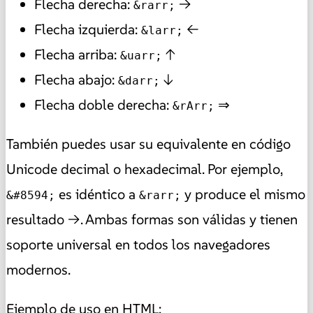
Flecha derecha:
→
&rarr;
Flecha izquierda:
←
&larr;
Flecha arriba:
↑
&uarr;
Flecha abajo:
↓
&darr;
Flecha doble derecha:
⇒
&rArr;
También puedes usar su equivalente en código
Unicode decimal o hexadecimal. Por ejemplo,
es idéntico a
y produce el mismo
&#8594;
&rarr;
resultado →. Ambas formas son válidas y tienen
soporte universal en todos los navegadores
modernos.
Ejemplo de uso en HTML: