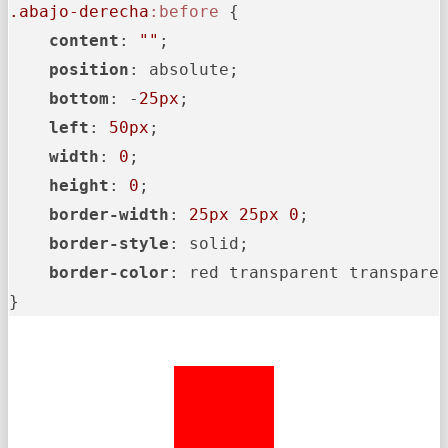
.abajo-derecha
:before
 {

content
: 
""
;

position
: absolute;

bottom
: -
25px
;

left
: 
50px
;

width
: 
0
;

height
: 
0
;

border-width
: 
25px
25px
0
;

border-style
: solid;

border-color
: red transparent transparen
}