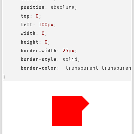
position
: absolute;

top
: 
0
;

left
: 
100px
;

width
: 
0
;

height
: 
0
;

border-width
: 
25px
;

border-style
: solid;

border-color
:  transparent transparent
}