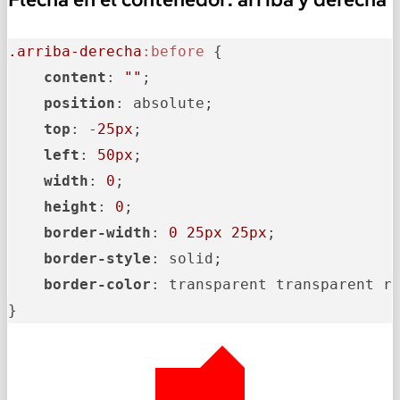
.arriba-derecha
:before
 {

content
: 
""
;

position
: absolute;

top
: -
25px
;

left
: 
50px
;

width
: 
0
;

height
: 
0
;

border-width
: 
0
25px
25px
;

border-style
: solid;

border-color
: transparent transparent re
}