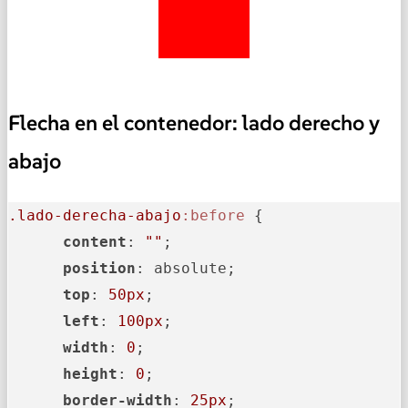
Flecha en el contenedor: lado derecho y
abajo
.lado-derecha-abajo
:before
 {

content
: 
""
;

position
: absolute;

top
: 
50px
;

left
: 
100px
;

width
: 
0
;

height
: 
0
;

border-width
: 
25px
;
