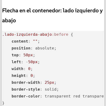
Flecha en el contenedor: lado izquierdo y
abajo
.lado-izquierda-abajo
:before
 {

content
: 
""
;

position
: absolute;

top
: 
50px
;

left
: -
50px
;

width
: 
0
;

height
: 
0
;

border-width
: 
25px
;

border-style
: solid;

border-color
: transparent red transparen
}