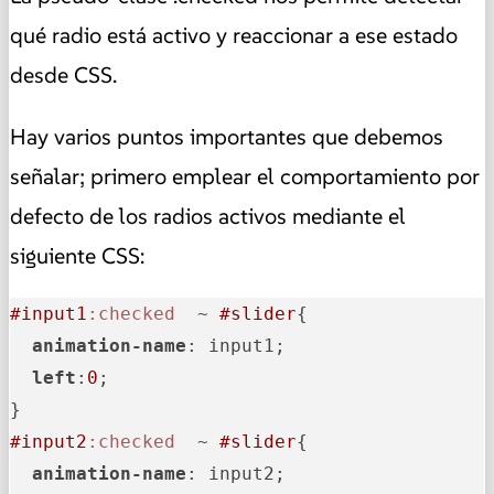
qué radio está activo y reaccionar a ese estado
desde CSS.
Hay varios puntos importantes que debemos
señalar; primero emplear el comportamiento por
defecto de los radios activos mediante el
siguiente CSS:
#input1
:checked
  ~ 
#slider
{ 

animation-name
: input1; 

left
:
0
; 

#input2
:checked
  ~ 
#slider
{

animation-name
: input2; 
