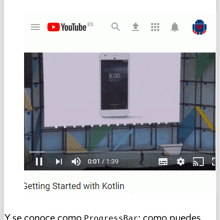
Y se conoce como
; como puedes
ProgressBar