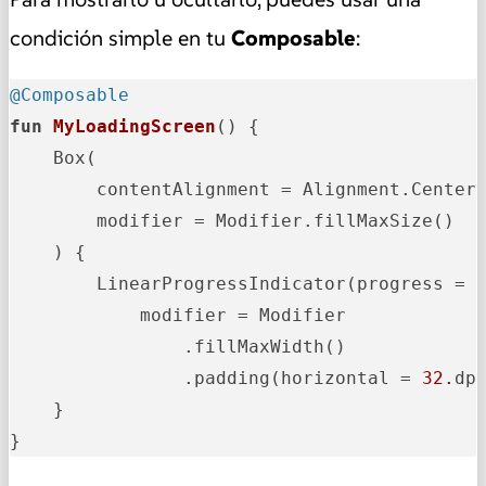
condición simple en tu
Composable
:
@Composable
fun
MyLoadingScreen
()
 {

    Box(

        contentAlignment = Alignment.Center,
        modifier = Modifier.fillMaxSize()

    ) {

        LinearProgressIndicator(progress = {
            modifier = Modifier

                .fillMaxWidth()

                .padding(horizontal = 
32.
dp)
    }

}