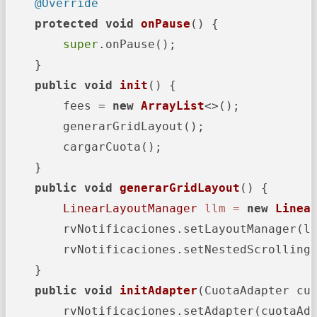
@Override
protected
void
onPause
()
 {

super
.onPause();

    }

public
void
init
()
 {

        fees = 
new
ArrayList
<>();

        generarGridLayout();

        cargarCuota();

    }

public
void
generarGridLayout
()
 {

LinearLayoutManager
llm
=
new
Linea
        rvNotificaciones.setLayoutManager(ll
        rvNotificaciones.setNestedScrolling
    }

public
void
initAdapter
(CuotaAdapter cu
        rvNotificaciones.setAdapter(cuotaAda