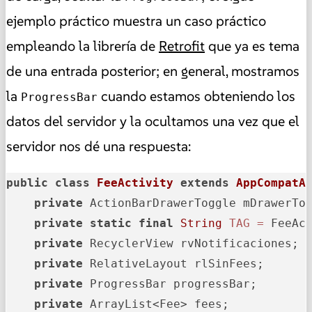
ejemplo práctico muestra un caso práctico
empleando la librería de
Retrofit
que ya es tema
de una entrada posterior; en general, mostramos
la
cuando estamos obteniendo los
ProgressBar
datos del servidor y la ocultamos una vez que el
servidor nos dé una respuesta:
public
class
FeeActivity
extends
AppCompatA
private
 ActionBarDrawerToggle mDrawerTog
private
static
final
String
TAG
=
 FeeAct
private
 RecyclerView rvNotificaciones;

private
 RelativeLayout rlSinFees;

private
 ProgressBar progressBar;

private
 ArrayList<Fee> fees;
