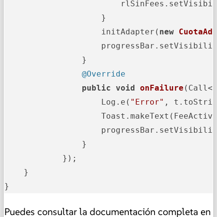
                        rlSinFees.setVisibil
                    }

                    initAdapter(
new
CuotaAd
                    progressBar.setVisibilit
                }

@Override
public
void
onFailure
(Call<
                    Log.e(
"Error"
, t.toStrin
                    Toast.makeText(FeeActiv
                    progressBar.setVisibilit
                }

            });

    }

}
Puedes consultar la documentación completa en