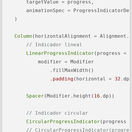
        targetValue = progress,

        animationSpec = ProgressIndicatorDef
    )

Column
(horizontalAlignment = Alignment.C
// Indicador lineal
LinearProgressIndicator
(progress = {
            modifier = Modifier

                .fillMaxWidth()

.padding
(horizontal = 
32
.dp)
Spacer
(Modifier.height(
16
.dp))

// Indicador circular
CircularProgressIndicator
(progress 
// CircularProgressIndicator(progre