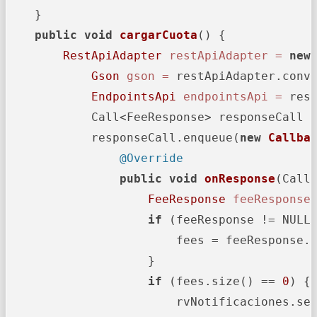
    }

public
void
cargarCuota
()
 {

RestApiAdapter
restApiAdapter
=
new
Gson
gson
=
 restApiAdapter.convi
EndpointsApi
endpointsApi
=
 rest
            Call<FeeResponse> responseCall 
            responseCall.enqueue(
new
Callba
@Override
public
void
onResponse
(Call
FeeResponse
feeResponse
if
 (feeResponse != NULL)
                        fees = feeResponse.g
                    }

if
 (fees.size() == 
0
) {

                        rvNotificaciones.set