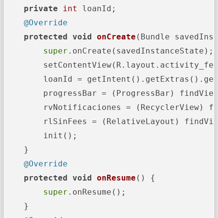
private
int
 loanId;

@Override
protected
void
onCreate
(Bundle savedIns
super
.onCreate(savedInstanceState);

        setContentView(R.layout.activity_fee
        loanId = getIntent().getExtras().ge
        progressBar = (ProgressBar) findView
        rvNotificaciones = (RecyclerView) fi
        rlSinFees = (RelativeLayout) findVie
        init();

    }

@Override
protected
void
onResume
()
 {

super
.onResume();

    }
