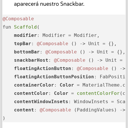
aparecerá nuestro Snackbar.
@Composable
fun 
Scaffold
(

modifier
: Modifier = Modifier,

topBar
: 
@Composable
 () -> Unit = {},

bottomBar
: 
@Composable
 () -> Unit = {},

snackbarHost
: 
@Composable
 () -> Unit = {
floatingActionButton
: 
@Composable
 () -> 
floatingActionButtonPosition
: FabPositio
containerColor
: 
Color
 = MaterialTheme.co
contentColor
: 
Color
 = 
contentColorFor
(co
contentWindowInsets
: WindowInsets = Scaf
content
: 
@Composable
 (PaddingValues) -> 
)