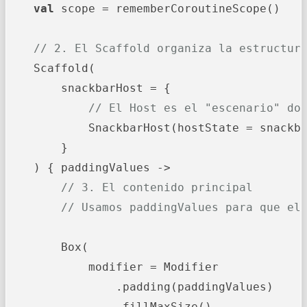
val
 scope = rememberCoroutineScope()

// 2. El Scaffold organiza la estructur
    Scaffold(

        snackbarHost = {

// El Host es el "escenario" do
            SnackbarHost(hostState = snackba
        }

    ) { paddingValues ->

// 3. El contenido principal
// Usamos paddingValues para que el
        Box(

            modifier = Modifier

                .padding(paddingValues)

                .fillMaxSize(),
