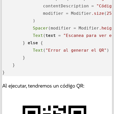
                contentDescription = 
"Códig
                modifier = Modifier
.size
(
25
            )

Spacer
(modifier = Modifier
.heig
Text
(
text
 = 
"Escanea para ver e
        } 
else
 {

Text
(
"Error al generar el QR"
)

        }

    }

}
Al ejecutar, tendremos un código QR: