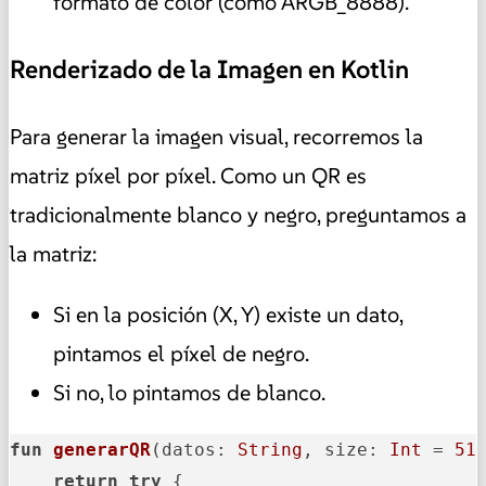
formato de color (como ARGB_8888).
Renderizado de la Imagen en Kotlin
Para generar la imagen visual, recorremos la
matriz píxel por píxel. Como un QR es
tradicionalmente blanco y negro, preguntamos a
la matriz:
Si en la posición (X, Y) existe un dato,
pintamos el píxel de negro.
Si no, lo pintamos de blanco.
fun
generarQR
(datos: 
String
, size: 
Int
 = 
51
return
try
 {
