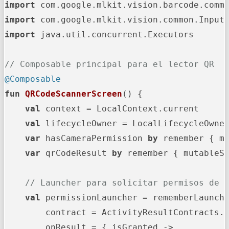
import
import
import
 java.util.concurrent.Executors

// Composable principal para el lector QR
@Composable
fun
QRCodeScannerScreen
()
 {

val
 context = LocalContext.current

val
 lifecycleOwner = LocalLifecycleOwner
var
 hasCameraPermission 
by
 remember { m
var
 qrCodeResult 
by
 remember { mutableS
// Launcher para solicitar permisos de 
val
 permissionLauncher = rememberLaunche
        contract = ActivityResultContracts.R
        onResult = { isGranted ->
