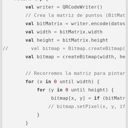
val
 writer = QRCodeWriter()

// Crea la matriz de puntos (BitMat
val
 bitMatrix = writer.encode(datos,
val
 width = bitMatrix.width

val
//        val bitmap = Bitmap.createBitmap(
val
 bitmap = createBitmap(width, hei
// Recorremos la matriz para pintar
for
 (x 
in
0
 until width) {

for
 (y 
in
0
 until height) {

                 bitmap[x, y] = 
if
 (bitMatr
// bitmap.setPixel(x, y, if
            }

        }
