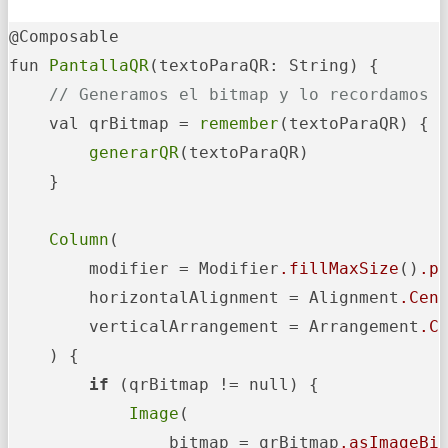
@Composable

fun 
PantallaQR
(textoParaQR: String) {

// Generamos el bitmap y lo recordamos
    val qrBitmap = 
remember
(textoParaQR) {

generarQR
(textoParaQR)

    }

Column
(

        modifier = Modifier
.fillMaxSize
()
.p
        horizontalAlignment = Alignment
.Cen
        verticalArrangement = Arrangement
.C
    ) {

if
 (qrBitmap != null) {

Image
(

                bitmap = qrBitmap
.asImageBi