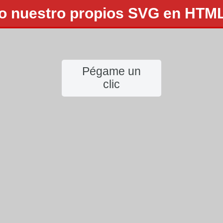
o nuestro propios SVG en HTML 
Pégame un
clic